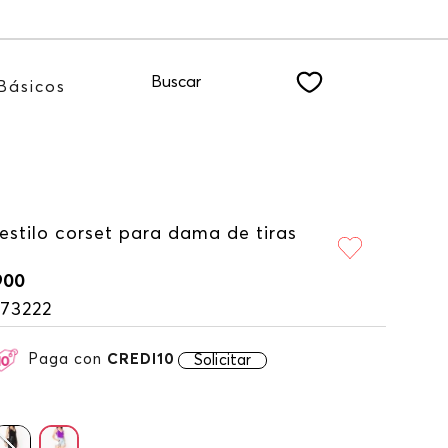
estro NEWSLETTER
Buscar
Básicos
estilo corset para dama de tiras
900
173222
Paga con
CREDI10
Solicitar