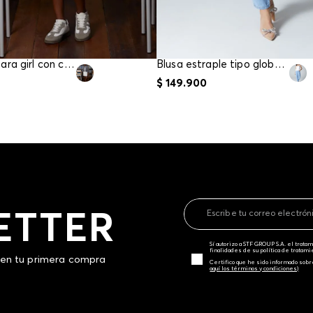
Camiseta para girl con cuello
Blusa estraple tipo globo para mujer
$
149
.
900
ETTER
Sí autorizo a STF GROUP S.A. el trat
finalidades de su política de tratam
 en tu primera compra
Certifico que he sido informado sobr
aquí los términos y condiciones)