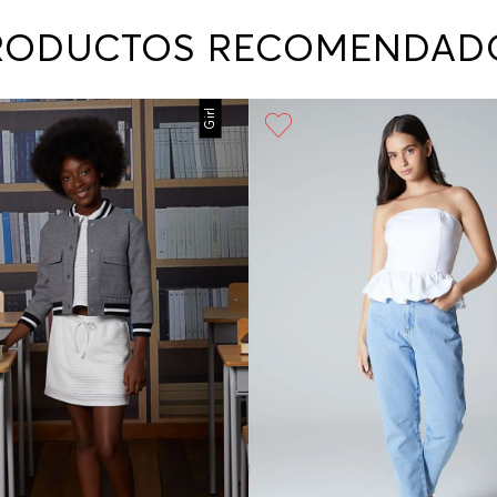
contact
te indi
RODUCTOS RECOMENDAD
program
acorda
Girl