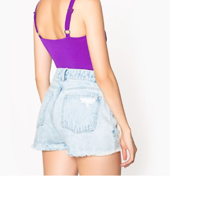
nuestr
Otros: 
En cual
tiendas
factura
luego 
(consul
nuestr
(15) dí
Devolu
N
utiliz
pedido 
embarg
adecua
se vea
transpo
del pr
llegas
product
asumido
Recuer