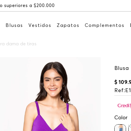
Recibe: 15%OFF suscribiéndote a nu
s
Blusas
Vestidos
Zapatos
Complementos
ara dama de tiras
Blusa 
$
109
.
Ref
:
E
Color