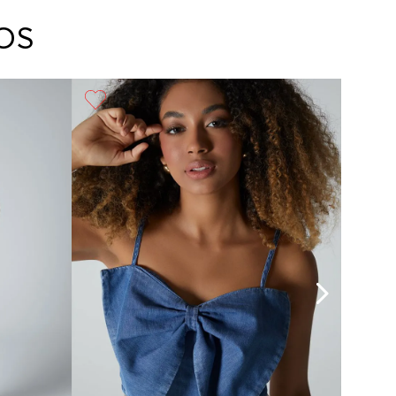
arte con un agente de servicio al cliente quien
cará los pasos a seguir y posteriormente
OS
ará la recogida del producto en la dirección
da.