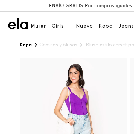
Mujer
Girls
Nuevo
Ropa
Jean
Ropa
Camisas y blusas
Blusa estilo corset p