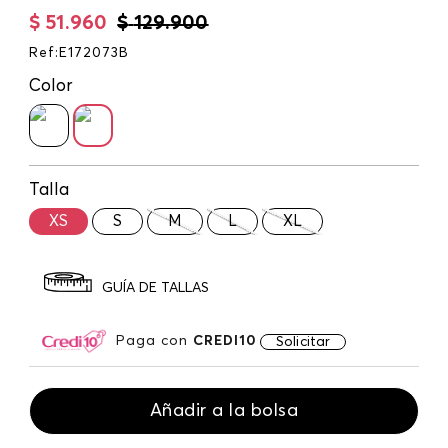
$
51
.
960
$
129
.
900
Ref
:
E172073B
Color
Talla
XS
S
M
L
XL
GUÍA DE TALLAS
Paga con
CREDI10
Solicitar
Añadir a la bolsa