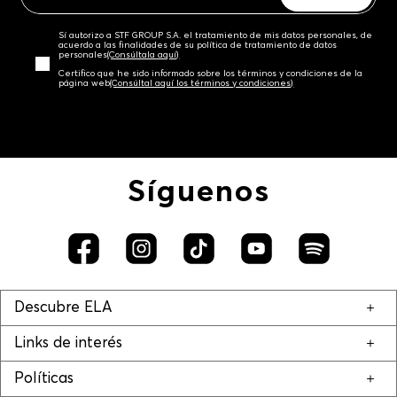
Sí autorizo a STF GROUP S.A. el tratamiento de mis datos personales, de
acuerdo a las finalidades de su política de tratamiento de datos
personales‎
(Consúltala aquí)
Certifico que he sido informado sobre los términos y condiciones de la
página web‎
(Consúltal aquí los términos y condiciones)
Síguenos
Descubre ELA
Links de interés
Políticas